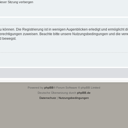
ieser Sitzung verbergen
 können. Die Registrierung ist in wenigen Augenblicken erledigt und ermöglicht di
 Berechtigungen zuweisen. Beachte bitte unsere Nutzungsbedingungen und die verwa
d bewegst.
Powered by
phpBB
® Forum Software © phpBB Limited
Deutsche Übersetzung durch
phpBB.de
Datenschutz
|
Nutzungsbedingungen